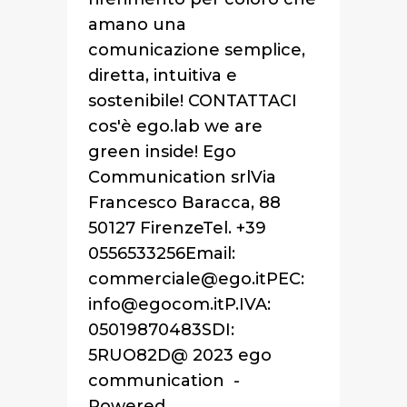
amano una
comunicazione semplice,
diretta, intuitiva e
sostenibile! CONTATTACI
cos'è ego.lab we are
green inside! Ego
Communication srlVia
Francesco Baracca, 88
50127 FirenzeTel. +39
0556533256Email:
commerciale@ego.itPEC:
info@egocom.itP.IVA:
05019870483SDI:
5RUO82D@ 2023 ego
communication -
Powered...