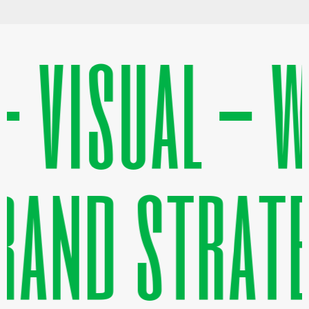
 visual - w
and strateg